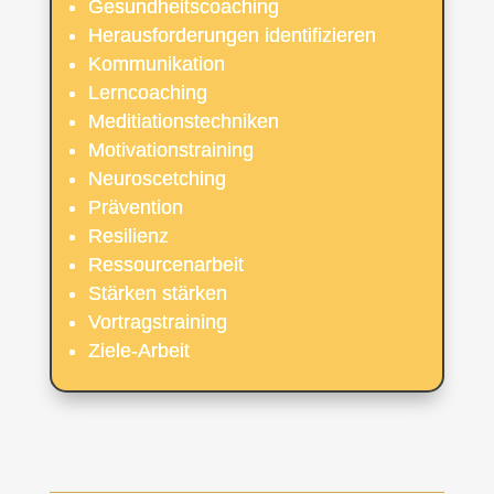
Gesundheitscoaching
Herausforderungen identifizieren
Kommunikation
Lerncoaching
Meditiationstechniken
Motivationstraining
Neuroscetching
Prävention
Resilienz
Ressourcenarbeit
Stärken stärken
Vortragstraining
Ziele-Arbeit