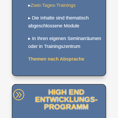
▸
Zwei-Tages-Trainings
▸ Die Inhalte sind thematisch
abgeschlossene Module
▸ In Ihren eigenen Seminarräumen
oder in Trainingszentrum
Themen nach Absprache
HIGH END
A
ENTWICKLUNGS-
PROGRAMM