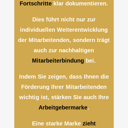
Fortschritte
klar dokumentieren.
Dies führt nicht nur zur
individuellen Weiterentwicklung
der Mitarbeitenden, sondern trägt
auch zur nachhaltigen
Mitarbeiterbindung
bei.
Indem Sie zeigen, dass Ihnen die
Förderung Ihrer Mitarbeitenden
wichtig ist, stärken Sie auch Ihre
Arbeitgebermarke
.
Eine starke Marke
zieht