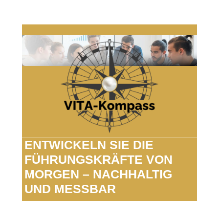
ENTWICKELN SIE DIE
FÜHRUNGSKRÄFTE VON
MORGEN – NACHHALTIG
UND MESSBAR