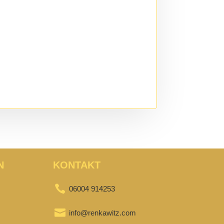
N
KONTAKT

06004 914253

info@renkawitz.com