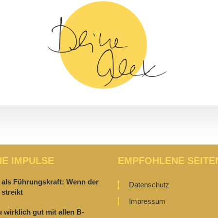
HE IMPULSE
EMPFOHLENE SEITE
 als Führungskraft: Wenn der
Datenschutz
streikt
Impressum
u wirklich gut mit allen B-