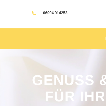
06004 914253

GENUSS 
FÜR IH