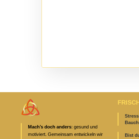
FRISC
Stress
Bauch 
Mach’s doch anders
: gesund und
motiviert. Gemeinsam entwickeln wir
Bist d