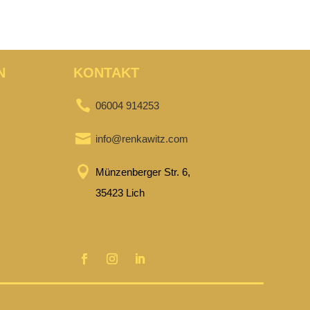
N
KONTAKT

06004 914253

info@renkawitz.com

Münzenberger Str. 6,
35423 Lich
SOCIAL MEDIA