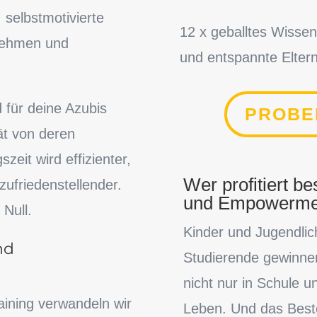
 selbstmotivierte
12 x geballtes Wissen 
rnehmen und
und entspannte Eltern
für deine Azubis
PROBE
tät von deren
zeit wird effizienter,
Wer profitiert b
 zufriedenstellender.
und Empowerme
Null.
Kinder und Jugendlic
nd
Studierende gewinne
nicht nur in Schule 
aining verwandeln wir
Leben. Und das Best