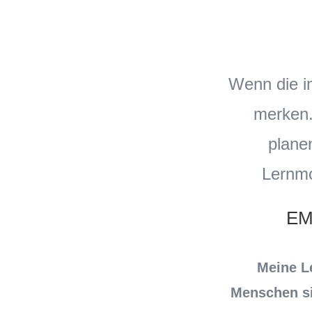
Wenn die in
merken.
plane
Lernmo
EM
Meine Le
Menschen si