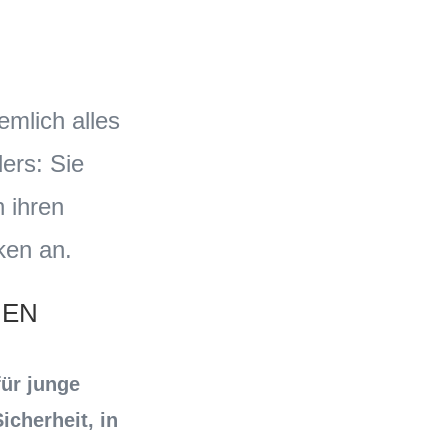
emlich alles
ers: Sie
 ihren
ken an.
HEN
für junge
cherheit, in