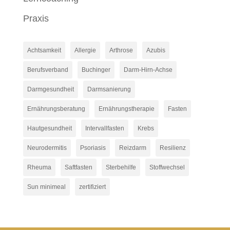
Praxis
Achtsamkeit
Allergie
Arthrose
Azubis
Berufsverband
Buchinger
Darm-Hirn-Achse
Darmgesundheit
Darmsanierung
Ernährungsberatung
Ernährungstherapie
Fasten
Hautgesundheit
Intervallfasten
Krebs
Neurodermitis
Psoriasis
Reizdarm
Resilienz
Rheuma
Saftfasten
Sterbehilfe
Stoffwechsel
Sun minimeal
zertifiziert