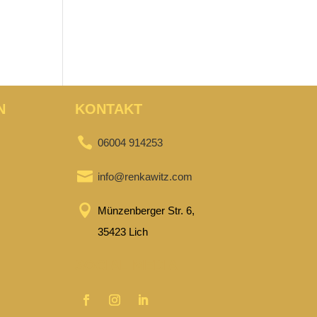
N
KONTAKT

06004 914253

info@renkawitz.com

Münzenberger Str. 6,
35423 Lich
SOCIAL MEDIA