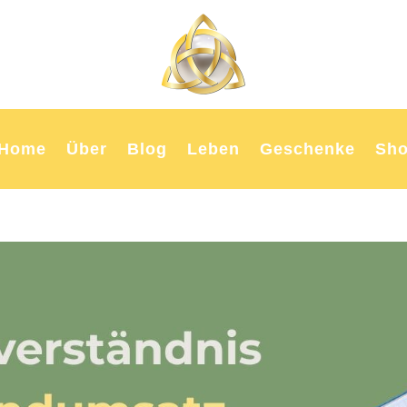
Home
Über
Blog
Leben
Geschenke
Sh