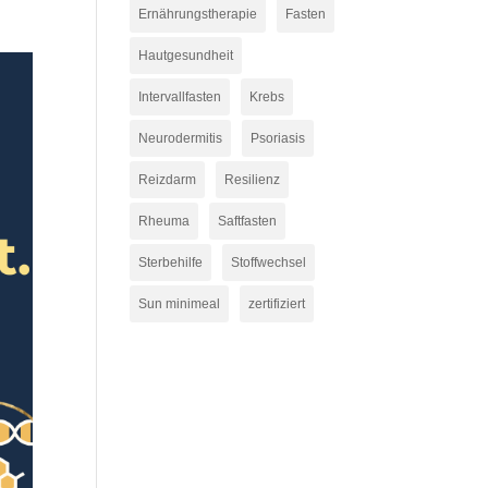
Ernährungstherapie
Fasten
Hautgesundheit
Intervallfasten
Krebs
Neurodermitis
Psoriasis
Reizdarm
Resilienz
Rheuma
Saftfasten
Sterbehilfe
Stoffwechsel
Sun minimeal
zertifiziert