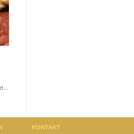
t...
N
KONTAKT