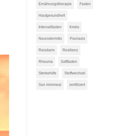
Ernährungstherapie
Fasten
Hautgesundheit
Intervallfasten
Krebs
.
Neurodermitis
Psoriasis
Reizdarm
Resilienz
Rheuma
Saftfasten
Sterbehilfe
Stoffwechsel
Sun minimeal
zertifiziert