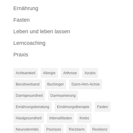
Ernährung
Fasten
Leben und leben lassen
Lerncoaching
Praxis
Achtsamkeit
Allergie
Arthrose
Azubis
Berufsverband
Buchinger
Darm-Hirn-Achse
Darmgesundheit
Darmsanierung
Ernährungsberatung
Ernährungstherapie
Fasten
Hautgesundheit
Intervallfasten
Krebs
Neurodermitis
Psoriasis
Reizdarm
Resilienz