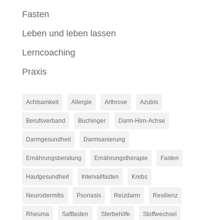
Fasten
Leben und leben lassen
Lerncoaching
Praxis
Achtsamkeit
Allergie
Arthrose
Azubis
Berufsverband
Buchinger
Darm-Hirn-Achse
Darmgesundheit
Darmsanierung
Ernährungsberatung
Ernährungstherapie
Fasten
Hautgesundheit
Intervallfasten
Krebs
Neurodermitis
Psoriasis
Reizdarm
Resilienz
Rheuma
Saftfasten
Sterbehilfe
Stoffwechsel