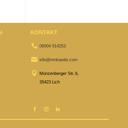
N
KONTAKT

06004 914253

info@renkawitz.com

Münzenberger Str. 6,
35423 Lich
SOCIAL MEDIA