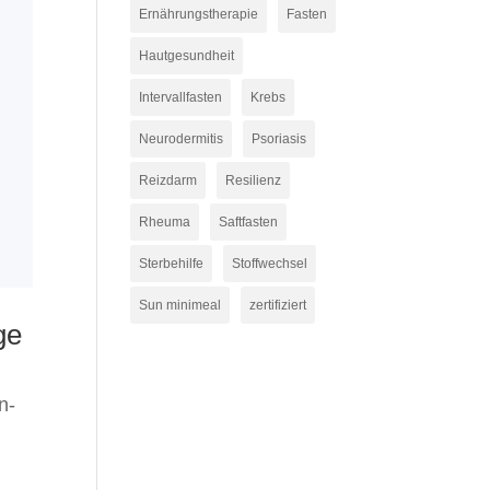
Ernährungstherapie
Fasten
Hautgesundheit
Intervallfasten
Krebs
Neurodermitis
Psoriasis
Reizdarm
Resilienz
Rheuma
Saftfasten
Sterbehilfe
Stoffwechsel
Sun minimeal
zertifiziert
ge
n-