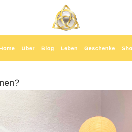
Home
Über
Blog
Leben
Geschenke
Sh
rnen?