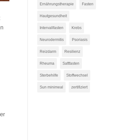
Ernährungstherapie
Fasten
Hautgesundheit
t
en
Intervallfasten
Krebs
Neurodermitis
Psoriasis
Reizdarm
Resilienz
Rheuma
Saftfasten
Sterbehilfe
Stoffwechsel
Sun minimeal
zertifiziert
ter