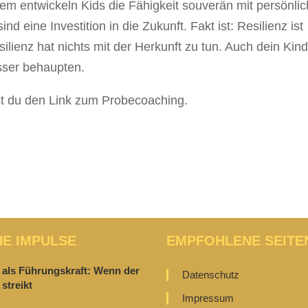
dem entwickeln Kids die Fähigkeit souverän mit persönli
nd eine Investition in die Zukunft. Fakt ist: Resilienz ist
ilienz hat nichts mit der Herkunft zu tun. Auch dein Kin
sser behaupten.
 du den Link zum Probecoaching.
HE IMPULSE
EMPFOHLENE SEITE
 als Führungskraft: Wenn der
Datenschutz
streikt
Impressum