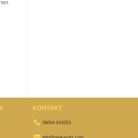
chen
d
N
KONTAKT

06004 914253

info@renkawitz.com