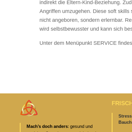
indirekt die Eltern-Kind-Beziehung. Zu
Angriffen umzugehen. Diese soft skills si
nicht angeboren, sondern erlernbar. Res
wird selbstbewusster und kann sich be
Unter dem Menüpunkt SERVICE findest
FRISC
Stress
Bauch 
Mach’s doch anders
: gesund und