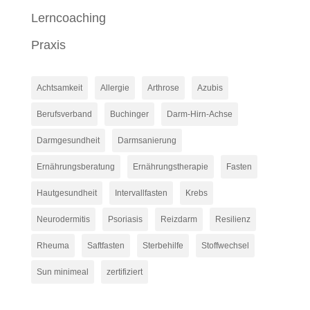
Lerncoaching
Praxis
Achtsamkeit
Allergie
Arthrose
Azubis
Berufsverband
Buchinger
Darm-Hirn-Achse
Darmgesundheit
Darmsanierung
Ernährungsberatung
Ernährungstherapie
Fasten
Hautgesundheit
Intervallfasten
Krebs
Neurodermitis
Psoriasis
Reizdarm
Resilienz
Rheuma
Saftfasten
Sterbehilfe
Stoffwechsel
Sun minimeal
zertifiziert