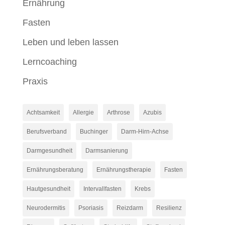
Ernährung
Fasten
Leben und leben lassen
Lerncoaching
Praxis
Achtsamkeit
Allergie
Arthrose
Azubis
Berufsverband
Buchinger
Darm-Hirn-Achse
Darmgesundheit
Darmsanierung
Ernährungsberatung
Ernährungstherapie
Fasten
Hautgesundheit
Intervallfasten
Krebs
Neurodermitis
Psoriasis
Reizdarm
Resilienz