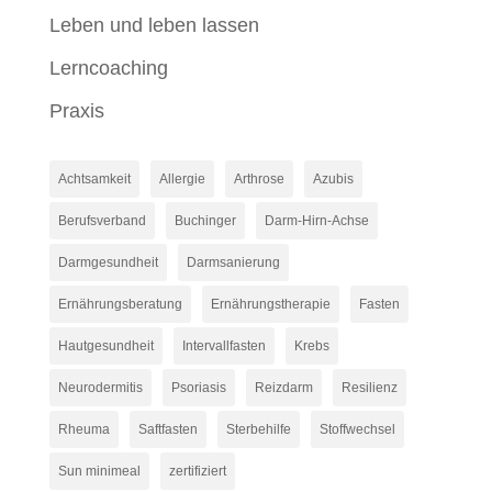
Leben und leben lassen
Lerncoaching
Praxis
Achtsamkeit
Allergie
Arthrose
Azubis
Berufsverband
Buchinger
Darm-Hirn-Achse
Darmgesundheit
Darmsanierung
Ernährungsberatung
Ernährungstherapie
Fasten
Hautgesundheit
Intervallfasten
Krebs
Neurodermitis
Psoriasis
Reizdarm
Resilienz
Rheuma
Saftfasten
Sterbehilfe
Stoffwechsel
Sun minimeal
zertifiziert