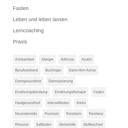
Fasten
Leben und leben lassen
Lerncoaching
Praxis
Achtsamkeit
Allergie
Arthrose
Azubis
Berufsverband
Buchinger
Darm-Hirn-Achse
Darmgesundheit
Darmsanierung
Ernährungsberatung
Ernährungstherapie
Fasten
Hautgesundheit
Intervallfasten
Krebs
Neurodermitis
Psoriasis
Reizdarm
Resilienz
Rheuma
Saftfasten
Sterbehilfe
Stoffwechsel